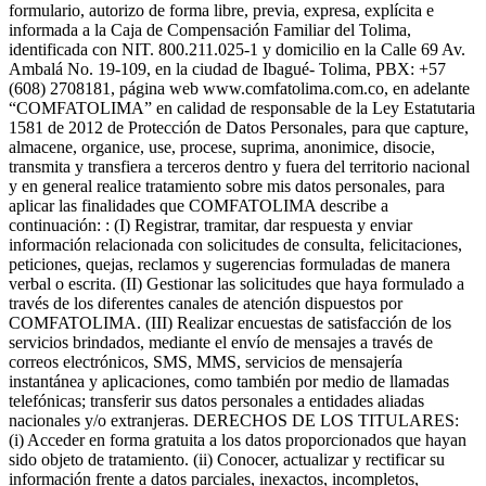
formulario, autorizo de forma libre, previa, expresa, explícita e
informada a la Caja de Compensación Familiar del Tolima,
identificada con NIT. 800.211.025-1 y domicilio en la Calle 69 Av.
Ambalá No. 19-109, en la ciudad de Ibagué- Tolima, PBX: +57
(608) 2708181, página web www.comfatolima.com.co, en adelante
“COMFATOLIMA” en calidad de responsable de la Ley Estatutaria
1581 de 2012 de Protección de Datos Personales, para que capture,
almacene, organice, use, procese, suprima, anonimice, disocie,
transmita y transfiera a terceros dentro y fuera del territorio nacional
y en general realice tratamiento sobre mis datos personales, para
aplicar las finalidades que COMFATOLIMA describe a
continuación: : (I) Registrar, tramitar, dar respuesta y enviar
información relacionada con solicitudes de consulta, felicitaciones,
peticiones, quejas, reclamos y sugerencias formuladas de manera
verbal o escrita. (II) Gestionar las solicitudes que haya formulado a
través de los diferentes canales de atención dispuestos por
COMFATOLIMA. (III) Realizar encuestas de satisfacción de los
servicios brindados, mediante el envío de mensajes a través de
correos electrónicos, SMS, MMS, servicios de mensajería
instantánea y aplicaciones, como también por medio de llamadas
telefónicas; transferir sus datos personales a entidades aliadas
nacionales y/o extranjeras. DERECHOS DE LOS TITULARES:
(i) Acceder en forma gratuita a los datos proporcionados que hayan
sido objeto de tratamiento. (ii) Conocer, actualizar y rectificar su
información frente a datos parciales, inexactos, incompletos,