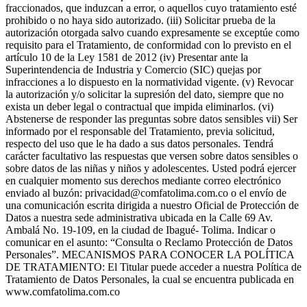
fraccionados, que induzcan a error, o aquellos cuyo tratamiento esté
prohibido o no haya sido autorizado. (iii) Solicitar prueba de la
autorización otorgada salvo cuando expresamente se exceptúe como
requisito para el Tratamiento, de conformidad con lo previsto en el
artículo 10 de la Ley 1581 de 2012 (iv) Presentar ante la
Superintendencia de Industria y Comercio (SIC) quejas por
infracciones a lo dispuesto en la normatividad vigente. (v) Revocar
la autorización y/o solicitar la supresión del dato, siempre que no
exista un deber legal o contractual que impida eliminarlos. (vi)
Abstenerse de responder las preguntas sobre datos sensibles vii) Ser
informado por el responsable del Tratamiento, previa solicitud,
respecto del uso que le ha dado a sus datos personales. Tendrá
carácter facultativo las respuestas que versen sobre datos sensibles o
sobre datos de las niñas y niños y adolescentes. Usted podrá ejercer
en cualquier momento sus derechos mediante correo electrónico
enviado al buzón: privacidad@comfatolima.com.co o el envío de
una comunicación escrita dirigida a nuestro Oficial de Protección de
Datos a nuestra sede administrativa ubicada en la Calle 69 Av.
Ambalá No. 19-109, en la ciudad de Ibagué- Tolima. Indicar o
comunicar en el asunto: “Consulta o Reclamo Protección de Datos
Personales”. MECANISMOS PARA CONOCER LA POLÍTICA
DE TRATAMIENTO: El Titular puede acceder a nuestra Política de
Tratamiento de Datos Personales, la cual se encuentra publicada en
www.comfatolima.com.co