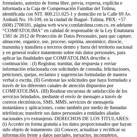
formulario, autorizo de forma libre, previa, expresa, explícita e
informada a la Caja de Compensación Familiar del Tolima,
identificada con NIT. 800.211.025-1 y domicilio en la Calle 69 Av.
Ambalá No. 19-109, en la ciudad de Ibagué- Tolima, PBX: +57
(608) 2708181, página web www.comfatolima.com.co, en adelante
“COMFATOLIMA” en calidad de responsable de la Ley Estatutaria
1581 de 2012 de Protección de Datos Personales, para que capture,
almacene, organice, use, procese, suprima, anonimice, disocie,
transmita y transfiera a terceros dentro y fuera del territorio nacional
y en general realice tratamiento sobre mis datos personales, para
aplicar las finalidades que COMFATOLIMA describe a
continuación: : (I) Registrar, tramitar, dar respuesta y enviar
información relacionada con solicitudes de consulta, felicitaciones,
peticiones, quejas, reclamos y sugerencias formuladas de manera
verbal o escrita. (II) Gestionar las solicitudes que haya formulado a
través de los diferentes canales de atención dispuestos por
COMFATOLIMA. (III) Realizar encuestas de satisfacción de los
servicios brindados, mediante el envío de mensajes a través de
correos electrónicos, SMS, MMS, servicios de mensajería
instantánea y aplicaciones, como también por medio de llamadas
telefónicas; transferir sus datos personales a entidades aliadas
nacionales y/o extranjeras. DERECHOS DE LOS TITULARES:
(i) Acceder en forma gratuita a los datos proporcionados que hayan
sido objeto de tratamiento. (ii) Conocer, actualizar y rectificar su
información frente a datos parciales, inexactos, incompletos,