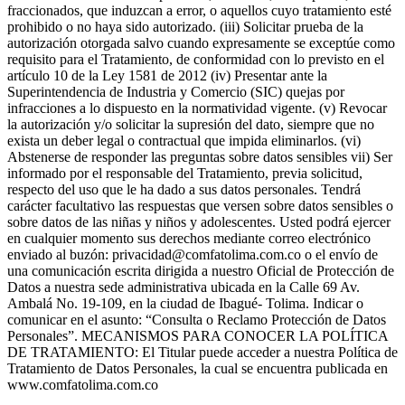
fraccionados, que induzcan a error, o aquellos cuyo tratamiento esté
prohibido o no haya sido autorizado. (iii) Solicitar prueba de la
autorización otorgada salvo cuando expresamente se exceptúe como
requisito para el Tratamiento, de conformidad con lo previsto en el
artículo 10 de la Ley 1581 de 2012 (iv) Presentar ante la
Superintendencia de Industria y Comercio (SIC) quejas por
infracciones a lo dispuesto en la normatividad vigente. (v) Revocar
la autorización y/o solicitar la supresión del dato, siempre que no
exista un deber legal o contractual que impida eliminarlos. (vi)
Abstenerse de responder las preguntas sobre datos sensibles vii) Ser
informado por el responsable del Tratamiento, previa solicitud,
respecto del uso que le ha dado a sus datos personales. Tendrá
carácter facultativo las respuestas que versen sobre datos sensibles o
sobre datos de las niñas y niños y adolescentes. Usted podrá ejercer
en cualquier momento sus derechos mediante correo electrónico
enviado al buzón: privacidad@comfatolima.com.co o el envío de
una comunicación escrita dirigida a nuestro Oficial de Protección de
Datos a nuestra sede administrativa ubicada en la Calle 69 Av.
Ambalá No. 19-109, en la ciudad de Ibagué- Tolima. Indicar o
comunicar en el asunto: “Consulta o Reclamo Protección de Datos
Personales”. MECANISMOS PARA CONOCER LA POLÍTICA
DE TRATAMIENTO: El Titular puede acceder a nuestra Política de
Tratamiento de Datos Personales, la cual se encuentra publicada en
www.comfatolima.com.co